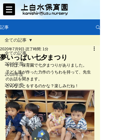
記事
全ての記事
2020年7月9日
読了時間: 1分
全ての記事
夢いっぱい七夕まつり
2019年度
今日は、保育園で七夕まつりがありました。
子ども達が作った力作のうちわを持って、先生
2018年度
のお話を聞きます。
2020年度
どんなことをするのかな？楽しみだね！
2021年度
2022年度
2023年度
2025年度