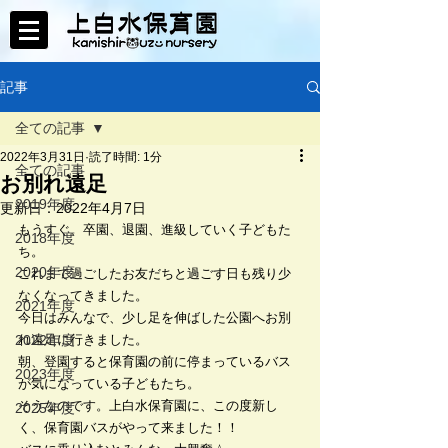
記事
全ての記事
2022年3月31日
読了時間: 1分
全ての記事
お別れ遠足
2019年度
更新日：
2022年4月7日
もうすぐ、卒園、退園、進級していく子どもた
2018年度
ち。
2020年度
これまで過ごしたお友だちと過ごす日も残り少
なくなってきました。
2021年度
今日はみんなで、少し足を伸ばした公園へお別
2022年度
れ遠足に行きました。
朝、登園すると保育園の前に停まっているバス
2023年度
が気になっている子どもたち。
そうなのです。上白水保育園に、この度新し
2025年度
く、保育園バスがやって来ました！！