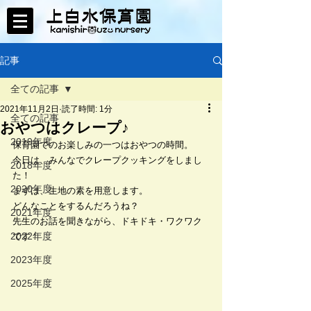
記事
全ての記事
2021年11月2日
読了時間: 1分
全ての記事
おやつはクレープ♪
2019年度
保育園でのお楽しみの一つはおやつの時間。
今日は、みんなでクレープクッキングをしまし
2018年度
た！
2020年度
まずは、生地の素を用意します。
どんなことをするんだろうね？
2021年度
先生のお話を聞きながら、ドキドキ・ワクワク
2022年度
です！
2023年度
2025年度