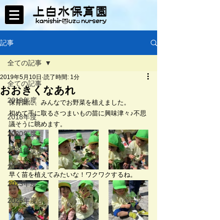
記事
全ての記事
2019年5月10日
読了時間: 1分
全ての記事
おおきくなあれ
2019年度
保育園に、みんなでお野菜を植えました。
初めて手に取るさつまいもの苗に興味津々♪不思
2018年度
議そうに眺めます。
2020年度
2021年度
2022年度
早く苗を植えてみたいな！ワクワクするね。
2023年度
2025年度