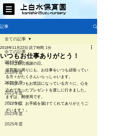
記事
全ての記事
2018年11月22日
読了時間: 1分
全ての記事
いつもお仕事ありがとう！
2019年度
明日は勤労感謝の日。
保育園の周りにも、お仕事をいつも頑張ってい
2018年度
る方々がたくさんいらっしゃいます。
2020年度
今日はいつもお世話になっている方々に、心を
込めて作ったプレゼントを渡しに行きました。
2021年度
まずは、郵便局です。
2022年度
「いつも、お手紙を届けてくれてありがとうご
ざいます！」
2023年度
2025年度